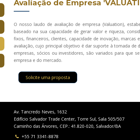
Avaliação de Empresa 'VALUAT
O nosso laudo de avaliação de empresa (Valuation), estabe
baseado na sua capacidade de gerar valor e riqueza, consi
fixos, financeiros, clientes, capacidade de inovação, marcas 
avaliação, cujo principal objetivo é dar suporte à tomada d
empresas, sócios ou investidores, são variados para que se
empresa e do mercado.
Solicite uma proposta
Av. Tancredo Neves, 1632
Edifício Salvador Trade Center, Torre Sul, Sala 505/507
Caminho das Árvores, CEP.: 41.820-020, Salvador/BA
+55 71 3341-8878