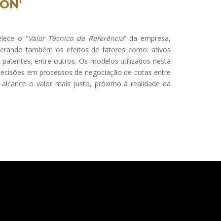
ION'
lece o “
Valor Técnico de Referência
” da empresa,
derando também os efeitos de fatores como: ativos
e patentes, entre outros. Os modelos utilizados nesta
e decisões em processos de negociação de cotas entre
 alcance o valor mais justo, próximo à realidade da